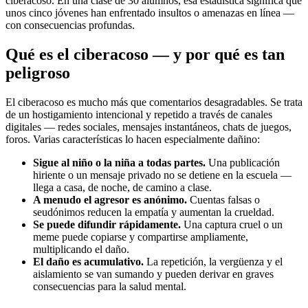
ciberacoso. En una clase de 30 alumnos, esa estadística significa que
unos cinco jóvenes han enfrentado insultos o amenazas en línea —
con consecuencias profundas.
Qué es el ciberacoso — y por qué es tan
peligroso
El ciberacoso es mucho más que comentarios desagradables. Se trata
de un hostigamiento intencional y repetido a través de canales
digitales — redes sociales, mensajes instantáneos, chats de juegos,
foros. Varias características lo hacen especialmente dañino:
Sigue al niño o la niña a todas partes.
Una publicación
hiriente o un mensaje privado no se detiene en la escuela —
llega a casa, de noche, de camino a clase.
A menudo el agresor es anónimo.
Cuentas falsas o
seudónimos reducen la empatía y aumentan la crueldad.
Se puede difundir rápidamente.
Una captura cruel o un
meme puede copiarse y compartirse ampliamente,
multiplicando el daño.
El daño es acumulativo.
La repetición, la vergüenza y el
aislamiento se van sumando y pueden derivar en graves
consecuencias para la salud mental.