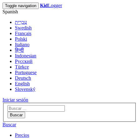
Kid
Logger
Toggle navigation
Spanish
עִבְרִית
Swedish
Français
Polski
Italiano
हिन्दी
Indonesian
Русский
Türkçe
Portuguese
Deutsch
English
Slovenský
Iniciar sesión
Buscar
Buscar
Precios