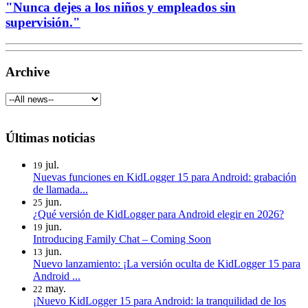
"Nunca dejes a los niños y empleados sin
supervisión."
Archive
Últimas noticias
jul.
19
Nuevas funciones en KidLogger 15 para Android: grabación
de llamada...
jun.
25
¿Qué versión de KidLogger para Android elegir en 2026?
jun.
19
Introducing Family Chat – Coming Soon
jun.
13
Nuevo lanzamiento: ¡La versión oculta de KidLogger 15 para
Android ...
may.
22
¡Nuevo KidLogger 15 para Android: la tranquilidad de los