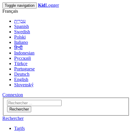
Kid
Logger
Toggle navigation
Français
עִבְרִית
Spanish
Swedish
Polski
Italiano
हिन्दी
Indonesian
Русский
Türkçe
Portuguese
Deutsch
English
Slovenský
Connexion
Rechercher
Rechercher
Tarifs