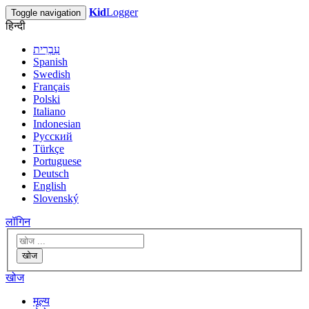
Kid
Logger
Toggle navigation
हिन्दी
עִבְרִית
Spanish
Swedish
Français
Polski
Italiano
Indonesian
Русский
Türkçe
Portuguese
Deutsch
English
Slovenský
लॉगिन
खोज
खोज
मूल्य