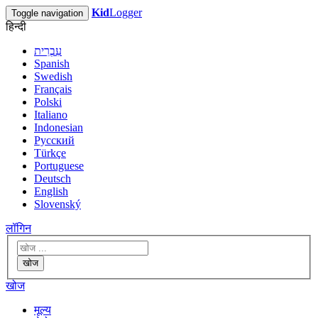
Kid
Logger
Toggle navigation
हिन्दी
עִבְרִית
Spanish
Swedish
Français
Polski
Italiano
Indonesian
Русский
Türkçe
Portuguese
Deutsch
English
Slovenský
लॉगिन
खोज
खोज
मूल्य