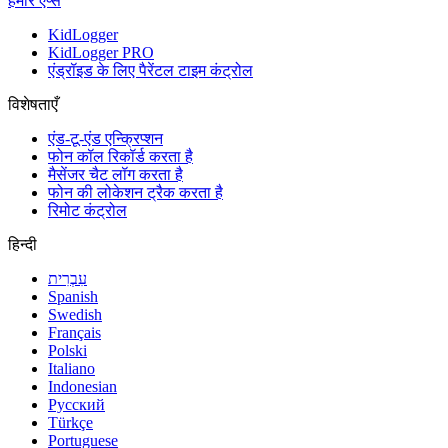
हमारे ऐप्स
KidLogger
KidLogger PRO
एंड्रॉइड के लिए पैरेंटल टाइम कंट्रोल
विशेषताएँ
एंड-टू-एंड एन्क्रिप्शन
फोन कॉल रिकॉर्ड करता है
मैसेंजर चैट लॉग करता है
फोन की लोकेशन ट्रैक करता है
रिमोट कंट्रोल
हिन्दी
עִבְרִית
Spanish
Swedish
Français
Polski
Italiano
Indonesian
Русский
Türkçe
Portuguese