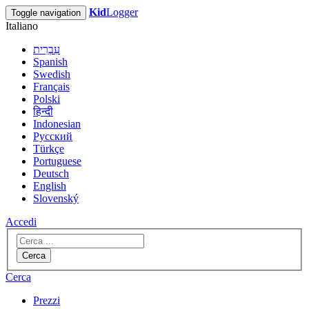
Kid
Logger
Toggle navigation
Italiano
עִבְרִית
Spanish
Swedish
Français
Polski
हिन्दी
Indonesian
Русский
Türkçe
Portuguese
Deutsch
English
Slovenský
Accedi
Cerca
Cerca
Prezzi