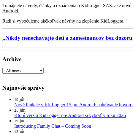
Tu nájdete návody, články a oznámenia o KidLogger SAS: aké nové f
Android.
Radi si vypočujeme akékoľvek návrhy na zlepšenie KidLoggera.
„Nikdy nenechávajte deti a zamestnancov bez dozoru
Archive
Najnovšie správy
júl
19
Nové funkcie v KidLogger 15 pre Android: nahrávanie hovorov
jún
25
Ktorú verziu KidLogger pre Android si vybrať v roku 2026
jún
19
Introducing Family Chat – Coming Soon
jún
13