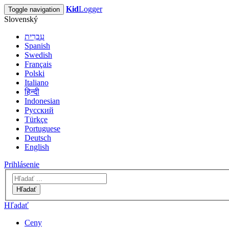
Kid
Logger
Toggle navigation
Slovenský
עִבְרִית
Spanish
Swedish
Français
Polski
Italiano
हिन्दी
Indonesian
Русский
Türkçe
Portuguese
Deutsch
English
Prihlásenie
Hľadať
Hľadať
Ceny