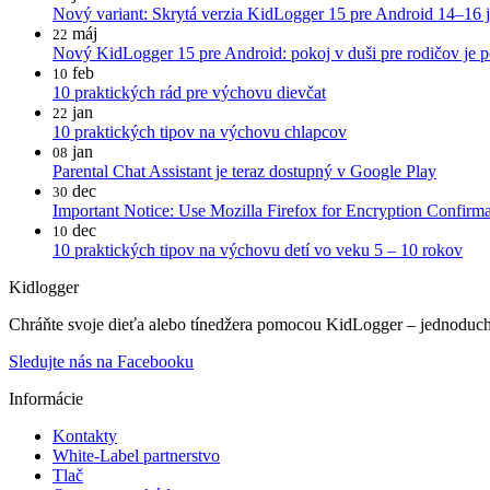
Nový variant: Skrytá verzia KidLogger 15 pre Android 14–16 je
máj
22
Nový KidLogger 15 pre Android: pokoj v duši pre rodičov je po
feb
10
10 praktických rád pre výchovu dievčat
jan
22
10 praktických tipov na výchovu chlapcov
jan
08
Parental Chat Assistant je teraz dostupný v Google Play
dec
30
Important Notice: Use Mozilla Firefox for Encryption Confirma
dec
10
10 praktických tipov na výchovu detí vo veku 5 – 10 rokov
Kidlogger
Chráňte svoje dieťa alebo tínedžera pomocou KidLogger – jednoduchéh
Sledujte nás na Facebooku
Informácie
Kontakty
White-Label partnerstvo
Tlač