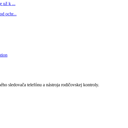
 už k ...
d ochr...
tion
o sledovača telefónu a nástroja rodičovskej kontroly.