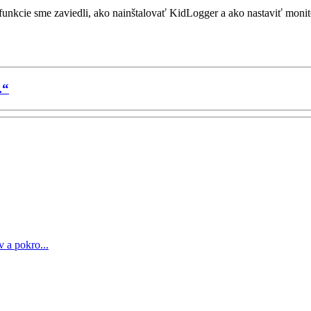
unkcie sme zaviedli, ako nainštalovať KidLogger a ako nastaviť moni
.“
 a pokro...