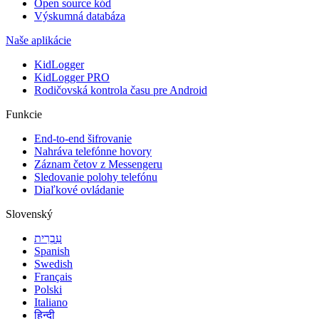
Open source kód
Výskumná databáza
Naše aplikácie
KidLogger
KidLogger PRO
Rodičovská kontrola času pre Android
Funkcie
End-to-end šifrovanie
Nahráva telefónne hovory
Záznam četov z Messengeru
Sledovanie polohy telefónu
Diaľkové ovládanie
Slovenský
עִבְרִית
Spanish
Swedish
Français
Polski
Italiano
हिन्दी