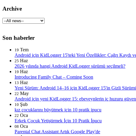
Archive
Son haberler
Tem
19
Android için KidLogger 15'teki Yeni Özellikler: Çağrı Kaydı ve
Haz
25
2026 yılında hangi Android KidLogger sürümü seçilmeli?
Haz
19
Introducing Family Chat – Coming Soon
Haz
13
Yeni Sürüm: Android 14–16 için KidLogger 15'in Gizli Sürümü
May
22
Android için yeni KidLogger 15: ebeveynlerin iç huzuru güvence
Şub
10
kız çocuklarını büyütmek için 10 pratik ipucu
Oca
22
Erkek Çocuk Yetiştirmek İçin 10 Pratik İpucu
Oca
08
Parental Chat Assistant Artık Google Play'de