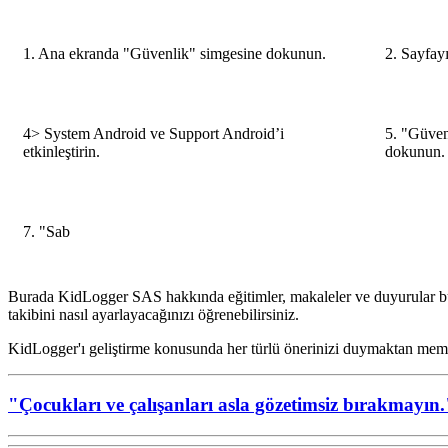
1. Ana ekranda "Güvenlik" simgesine dokunun.
2. Sayfayı
4> System Android ve Support Android’i
5. "Güven
etkinleştirin.
dokunun.
7. "Sab
Burada KidLogger SAS hakkında eğitimler, makaleler ve duyurular bulab
takibini nasıl ayarlayacağınızı öğrenebilirsiniz.
KidLogger'ı geliştirme konusunda her türlü önerinizi duymaktan mem
"Çocukları ve çalışanları asla gözetimsiz bırakmayın.