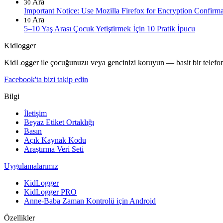
Ara
30
Important Notice: Use Mozilla Firefox for Encryption Confirma
Ara
10
5–10 Yaş Arası Çocuk Yetiştirmek İçin 10 Pratik İpucu
Kidlogger
KidLogger ile çocuğunuzu veya gencinizi koruyun — basit bir telefon 
Facebook'ta bizi takip edin
Bilgi
İletişim
Beyaz Etiket Ortaklığı
Basın
Açık Kaynak Kodu
Araştırma Veri Seti
Uygulamalarımız
KidLogger
KidLogger PRO
Anne-Baba Zaman Kontrolü için Android
Özellikler