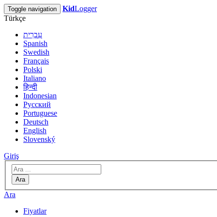
Kid
Logger
Toggle navigation
Türkçe
עִבְרִית
Spanish
Swedish
Français
Polski
Italiano
हिन्दी
Indonesian
Русский
Portuguese
Deutsch
English
Slovenský
Giriş
Ara
Ara
Fiyatlar