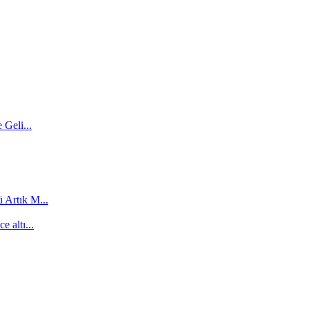
 Geli...
 Artık M...
 altı...