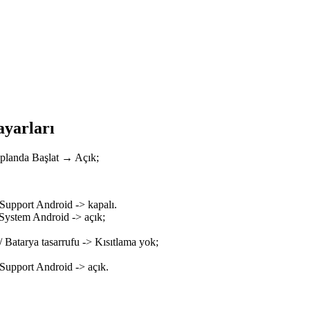
ayarları
a planda Başlat → Açık;
/ Support Android -> kapalı.
 System Android -> açık;
 Batarya tasarrufu -> Kısıtlama yok;
/ Support Android -> açık.