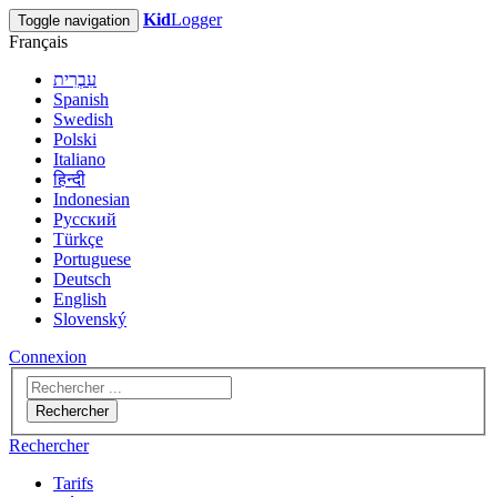
Kid
Logger
Toggle navigation
Français
עִבְרִית
Spanish
Swedish
Polski
Italiano
हिन्दी
Indonesian
Русский
Türkçe
Portuguese
Deutsch
English
Slovenský
Connexion
Rechercher
Rechercher
Tarifs