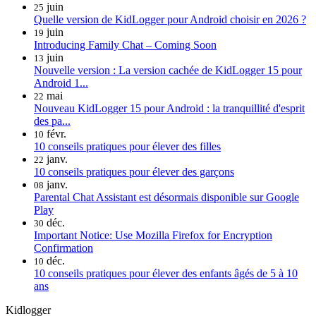
juin
25
Quelle version de KidLogger pour Android choisir en 2026 ?
juin
19
Introducing Family Chat – Coming Soon
juin
13
Nouvelle version : La version cachée de KidLogger 15 pour
Android 1...
mai
22
Nouveau KidLogger 15 pour Android : la tranquillité d'esprit
des pa...
févr.
10
10 conseils pratiques pour élever des filles
janv.
22
10 conseils pratiques pour élever des garçons
janv.
08
Parental Chat Assistant est désormais disponible sur Google
Play
déc.
30
Important Notice: Use Mozilla Firefox for Encryption
Confirmation
déc.
10
10 conseils pratiques pour élever des enfants âgés de 5 à 10
ans
Kidlogger