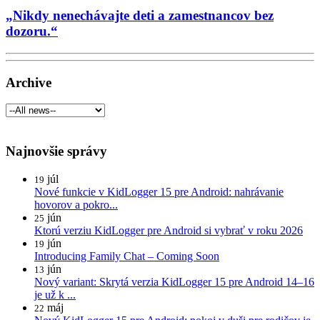
„Nikdy nenechávajte deti a zamestnancov bez
dozoru.“
Archive
Najnovšie správy
júl
19
Nové funkcie v KidLogger 15 pre Android: nahrávanie
hovorov a pokro...
jún
25
Ktorú verziu KidLogger pre Android si vybrať v roku 2026
jún
19
Introducing Family Chat – Coming Soon
jún
13
Nový variant: Skrytá verzia KidLogger 15 pre Android 14–16
je už k ...
máj
22