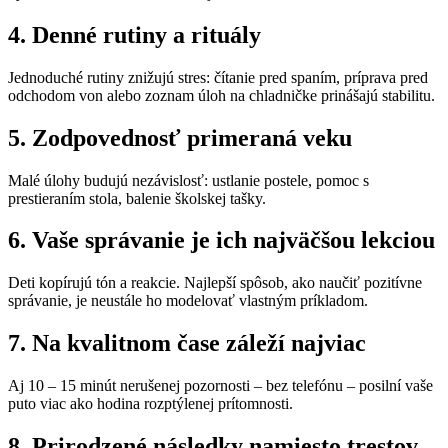
4. Denné rutiny a rituály
Jednoduché rutiny znižujú stres: čítanie pred spaním, príprava pred
odchodom von alebo zoznam úloh na chladničke prinášajú stabilitu.
5. Zodpovednosť primeraná veku
Malé úlohy budujú nezávislosť: ustlanie postele, pomoc s
prestieraním stola, balenie školskej tašky.
6. Vaše správanie je ich najväčšou lekciou
Deti kopírujú tón a reakcie. Najlepší spôsob, ako naučiť pozitívne
správanie, je neustále ho modelovať vlastným príkladom.
7. Na kvalitnom čase záleží najviac
Aj 10 – 15 minút nerušenej pozornosti – bez telefónu – posilní vaše
puto viac ako hodina rozptýlenej prítomnosti.
8. Prirodzené následky namiesto trestov