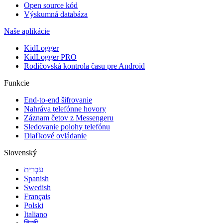
Open source kód
Výskumná databáza
Naše aplikácie
KidLogger
KidLogger PRO
Rodičovská kontrola času pre Android
Funkcie
End-to-end šifrovanie
Nahráva telefónne hovory
Záznam četov z Messengeru
Sledovanie polohy telefónu
Diaľkové ovládanie
Slovenský
עִבְרִית
Spanish
Swedish
Français
Polski
Italiano