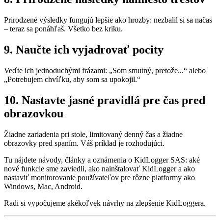
Prirodzené výsledky fungujú lepšie ako hrozby: nezbalil si sa načas
– teraz sa ponáhľaš. Všetko bez kriku.
9. Naučte ich vyjadrovať pocity
Veďte ich jednoduchými frázami: „Som smutný, pretože...“ alebo
„Potrebujem chvíľku, aby som sa upokojil.“
10. Nastavte jasné pravidlá pre čas pred
obrazovkou
Žiadne zariadenia pri stole, limitovaný denný čas a žiadne
obrazovky pred spaním. Váš príklad je rozhodujúci.
Tu nájdete návody, články a oznámenia o KidLogger SAS: aké
nové funkcie sme zaviedli, ako nainštalovať KidLogger a ako
nastaviť monitorovanie používateľov pre rôzne platformy ako
Windows, Mac, Android.
Radi si vypočujeme akékoľvek návrhy na zlepšenie KidLoggera.