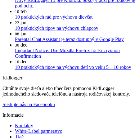
Nový KidLogger 15 pre Android: pokoj v duši pre rodičov je
pod ochr...
feb
10
10 praktických rád pre výchovu dievčat
jan
22
10 praktických tipov na výchovu chlapcov
jan
08
Parental Chat Assistant je teraz dostupný v Google Play
dec
30
Important Notice: Use Mozilla Firefox for Encryption
Confirmation
dec
10
10 praktických tipov na výchovu detí vo veku 5 – 10 rokov
Kidlogger
Chráňte svoje dieťa alebo tínedžera pomocou KidLogger –
jednoduchého sledovača telefónu a nástroja rodičovskej kontroly.
Sledujte nás na Facebooku
Informácie
Kontakty
White-Label partnerstvo
Tlač