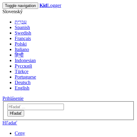
Kid
Logger
Toggle navigation
Slovenský
עִבְרִית
Spanish
Swedish
Français
Polski
Italiano
हिन्दी
Indonesian
Русский
Türkçe
Portuguese
Deutsch
English
Prihlásenie
Hľadať
Hľadať
Ceny