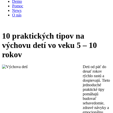
Demo
Pomoc
News
O nás
10 praktických tipov na
výchovu detí vo veku 5 – 10
rokov
Deti od päť do
desať rokov
rýchlo rastú a
dospievajú. Tieto
jednoduché
praktické tipy
pomáhajú
budovať
sebavedomie,
zdravé návyky a
emocionálnu