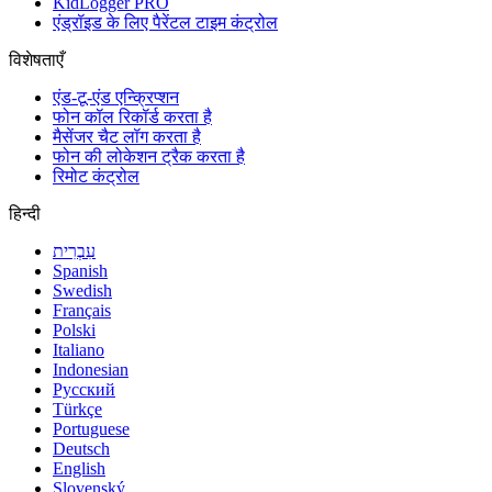
KidLogger PRO
एंड्रॉइड के लिए पैरेंटल टाइम कंट्रोल
विशेषताएँ
एंड-टू-एंड एन्क्रिप्शन
फोन कॉल रिकॉर्ड करता है
मैसेंजर चैट लॉग करता है
फोन की लोकेशन ट्रैक करता है
रिमोट कंट्रोल
हिन्दी
עִבְרִית
Spanish
Swedish
Français
Polski
Italiano
Indonesian
Русский
Türkçe
Portuguese
Deutsch
English
Slovenský