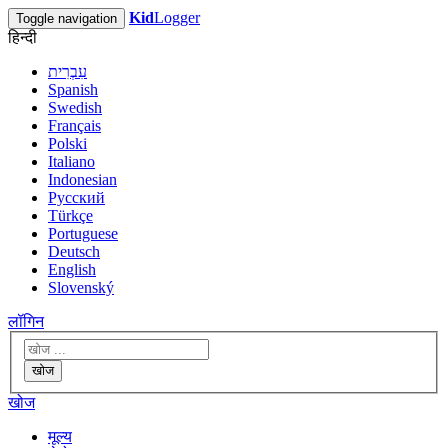
Kid
Logger
Toggle navigation
हिन्दी
עִבְרִית
Spanish
Swedish
Français
Polski
Italiano
Indonesian
Русский
Türkçe
Portuguese
Deutsch
English
Slovenský
लॉगिन
खोज
खोज
मूल्य