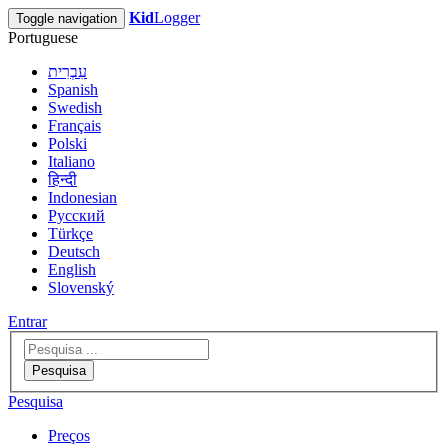
Kid
Logger
Toggle navigation
Portuguese
עִבְרִית
Spanish
Swedish
Français
Polski
Italiano
हिन्दी
Indonesian
Русский
Türkçe
Deutsch
English
Slovenský
Entrar
Pesquisa
Pesquisa
Preços