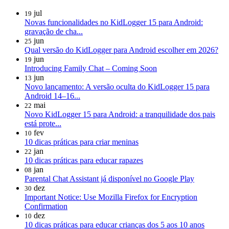
jul
19
Novas funcionalidades no KidLogger 15 para Android:
gravação de cha...
jun
25
Qual versão do KidLogger para Android escolher em 2026?
jun
19
Introducing Family Chat – Coming Soon
jun
13
Novo lançamento: A versão oculta do KidLogger 15 para
Android 14–16...
mai
22
Novo KidLogger 15 para Android: a tranquilidade dos pais
está prote...
fev
10
10 dicas práticas para criar meninas
jan
22
10 dicas práticas para educar rapazes
jan
08
Parental Chat Assistant já disponível no Google Play
dez
30
Important Notice: Use Mozilla Firefox for Encryption
Confirmation
dez
10
10 dicas práticas para educar crianças dos 5 aos 10 anos