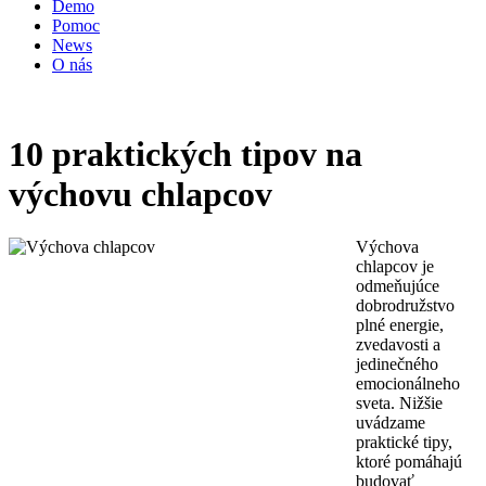
Demo
Pomoc
News
O nás
10 praktických tipov na
výchovu chlapcov
Výchova
chlapcov je
odmeňujúce
dobrodružstvo
plné energie,
zvedavosti a
jedinečného
emocionálneho
sveta. Nižšie
uvádzame
praktické tipy,
ktoré pomáhajú
budovať