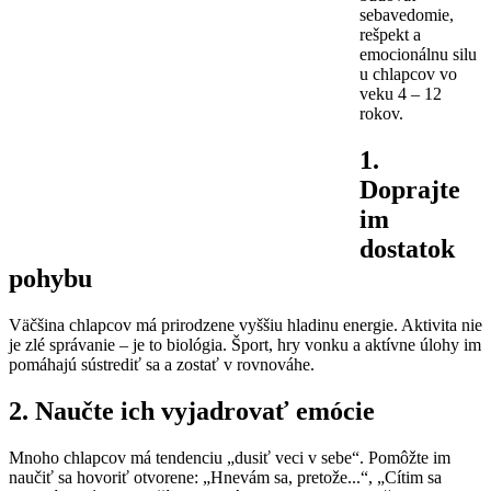
sebavedomie,
rešpekt a
emocionálnu silu
u chlapcov vo
veku 4 – 12
rokov.
1.
Doprajte
im
dostatok
pohybu
Väčšina chlapcov má prirodzene vyššiu hladinu energie. Aktivita nie
je zlé správanie – je to biológia. Šport, hry vonku a aktívne úlohy im
pomáhajú sústrediť sa a zostať v rovnováhe.
2. Naučte ich vyjadrovať emócie
Mnoho chlapcov má tendenciu „dusiť veci v sebe“. Pomôžte im
naučiť sa hovoriť otvorene: „Hnevám sa, pretože...“, „Cítim sa