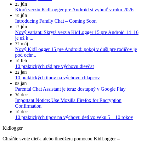
jún
25
Ktorú verziu KidLogger pre Android si vybrať v roku 2026
jún
19
Introducing Family Chat – Coming Soon
jún
13
Nový variant: Skrytá verzia KidLogger 15 pre Android 14–16
je už k ...
máj
22
Nový KidLogger 15 pre Android: pokoj v duši pre rodičov je
pod ochr...
feb
10
10 praktických rád pre výchovu dievčat
jan
22
10 praktických tipov na výchovu chlapcov
jan
08
Parental Chat Assistant je teraz dostupný v Google Play
dec
30
Important Notice: Use Mozilla Firefox for Encryption
Confirmation
dec
10
10 praktických tipov na výchovu detí vo veku 5 – 10 rokov
Kidlogger
Chráňte svoje dieťa alebo tínedžera pomocou KidLogger –