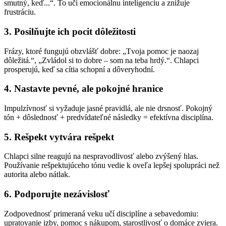
smutný, keď...“. To učí emocionálnu inteligenciu a znižuje
frustráciu.
3. Posilňujte ich pocit dôležitosti
Frázy, ktoré fungujú obzvlášť dobre: „Tvoja pomoc je naozaj
dôležitá.“, „Zvládol si to dobre – som na teba hrdý.“. Chlapci
prosperujú, keď sa cítia schopní a dôveryhodní.
4. Nastavte pevné, ale pokojné hranice
Impulzívnosť si vyžaduje jasné pravidlá, ale nie drsnosť. Pokojný
tón + dôslednosť + predvídateľné následky = efektívna disciplína.
5. Rešpekt vytvára rešpekt
Chlapci silne reagujú na nespravodlivosť alebo zvýšený hlas.
Používanie rešpektujúceho tónu vedie k oveľa lepšej spolupráci než
autorita alebo nátlak.
6. Podporujte nezávislosť
Zodpovednosť primeraná veku učí disciplíne a sebavedomiu:
upratovanie izby, pomoc s nákupom, starostlivosť o domáce zviera.