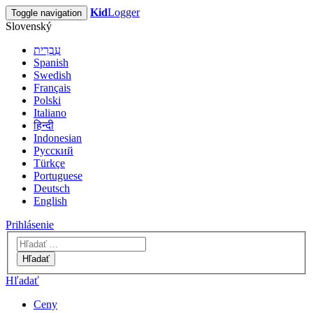
Kid
Logger
Toggle navigation
Slovenský
עִבְרִית
Spanish
Swedish
Français
Polski
Italiano
हिन्दी
Indonesian
Русский
Türkçe
Portuguese
Deutsch
English
Prihlásenie
Hľadať
Hľadať
Ceny