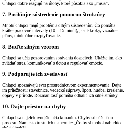
Chlapci dobre reagujú na úlohy, ktoré pôsobia ako „misia“.
7. Posilňujte sústredenie pomocou štruktúry
Mnohí chlapci majú problém s dlhým sústredením. Čo pomáha:
krátke pracovné intervaly (10 – 15 minút), jasné kroky, vizuálne
plány, minimálne rozptyľovanie.
8. Buďte silným vzorom
Chlapci sa učia pozorovaním správania dospelých. Ukážte im, ako
zvládať stres, komunikovať s úctou a regulovať emócie.
9. Podporujte ich zvedavosť
Chlapci spoznávajú svet prostredníctvom experimentovania. Dajte
im príležitosti: stavebnice, vedecké súpravy, šport, hudba, kreslenie,
objavy v prírode. Rozmanitosť pomáha odhaliť ich silné stránky.
10. Dajte priestor na chyby
Chlapci sa najefektívnejšie učia konaním. Chyby sú súčasťou
procesu. Namiesto trestu ich usmernite: „Čo by si mohol nabudúce
skúsiť inak?“