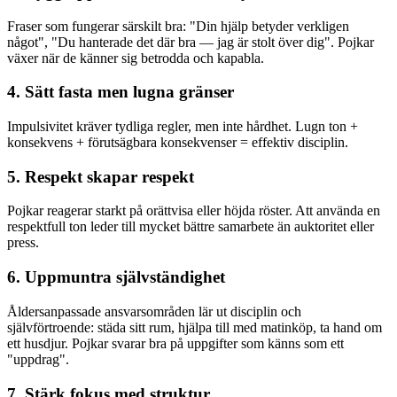
Fraser som fungerar särskilt bra: "Din hjälp betyder verkligen
något", "Du hanterade det där bra — jag är stolt över dig". Pojkar
växer när de känner sig betrodda och kapabla.
4. Sätt fasta men lugna gränser
Impulsivitet kräver tydliga regler, men inte hårdhet. Lugn ton +
konsekvens + förutsägbara konsekvenser = effektiv disciplin.
5. Respekt skapar respekt
Pojkar reagerar starkt på orättvisa eller höjda röster. Att använda en
respektfull ton leder till mycket bättre samarbete än auktoritet eller
press.
6. Uppmuntra självständighet
Åldersanpassade ansvarsområden lär ut disciplin och
självförtroende: städa sitt rum, hjälpa till med matinköp, ta hand om
ett husdjur. Pojkar svarar bra på uppgifter som känns som ett
"uppdrag".
7. Stärk fokus med struktur