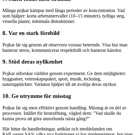
Många pojkar kämpar med långa perioder av koncentration. Vad
som hjälper: korta arbetsintervaller (10–15 minuter), tydliga steg,
visuella planer, minimala distraktioner.
8. Var en stark förebild
Pojkar lär sig genom att observera vuxnas beteende. Visa hur man
hanterar stress, kommunicerar respektfullt och hanterar känslor.
9. Stöd deras nyfikenhet
Pojkar utforskar världen genom experiment. Ge dem möjligheter:
byggsatser, vetenskapspaket, sport, musik, teckning,
naturupptäckter. Variaton hjälper till att avslöja deras styrkor.
10. Ge utrymme för misstag
Pojkar lär sig mest effektivt genom handling. Misstag är en del av
processen. Istället för bestraffning, vägled dem: "Vad skulle du
kunna prova att göra annorlunda nästa gång?"
Här hittar du handledningar, artiklar och meddelanden om
KidLogger SAS: vilka nya funktioner vi har implementerat, hur man