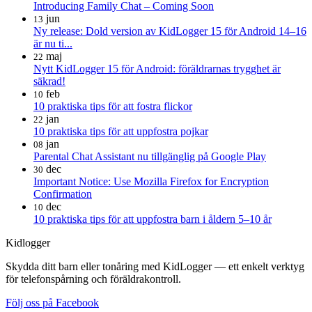
Introducing Family Chat – Coming Soon
jun
13
Ny release: Dold version av KidLogger 15 för Android 14–16
är nu ti...
maj
22
Nytt KidLogger 15 för Android: föräldrarnas trygghet är
säkrad!
feb
10
10 praktiska tips för att fostra flickor
jan
22
10 praktiska tips för att uppfostra pojkar
jan
08
Parental Chat Assistant nu tillgänglig på Google Play
dec
30
Important Notice: Use Mozilla Firefox for Encryption
Confirmation
dec
10
10 praktiska tips för att uppfostra barn i åldern 5–10 år
Kidlogger
Skydda ditt barn eller tonåring med KidLogger — ett enkelt verktyg
för telefonspårning och föräldrakontroll.
Följ oss på Facebook