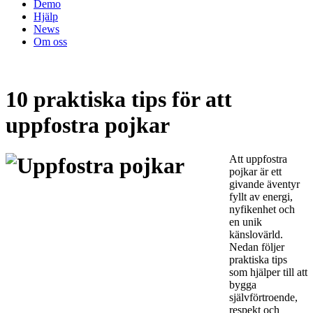
Demo
Hjälp
News
Om oss
10 praktiska tips för att
uppfostra pojkar
Att uppfostra
pojkar är ett
givande äventyr
fyllt av energi,
nyfikenhet och
en unik
känslovärld.
Nedan följer
praktiska tips
som hjälper till att
bygga
självförtroende,
respekt och