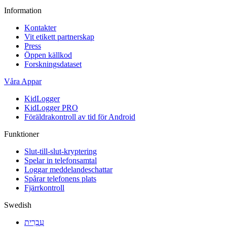
Information
Kontakter
Vit etikett partnerskap
Press
Öppen källkod
Forskningsdataset
Våra Appar
KidLogger
KidLogger PRO
Föräldrakontroll av tid för Android
Funktioner
Slut-till-slut-kryptering
Spelar in telefonsamtal
Loggar meddelandeschattar
Spårar telefonens plats
Fjärrkontroll
Swedish
עִבְרִית