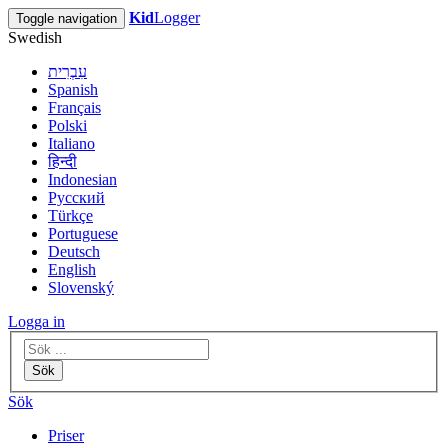
Kid
Logger
Toggle navigation
Swedish
עִבְרִית
Spanish
Français
Polski
Italiano
हिन्दी
Indonesian
Русский
Türkçe
Portuguese
Deutsch
English
Slovenský
Logga in
Sök
Sök
Priser