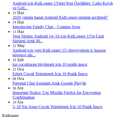
Android için KidLogger 15'teki Yeni Özellikler: Çağrı Kaydı
ve Geli...
Haz
25
2026 yılında hangi Android KidLogger sürümü seçilmeli?
Haz
19
Introducing Family Chat – Coming Soon
Haz
13
Yeni Sürüm: Android 14–16 için KidLogger 15'in Gizli
Sürümü Artık M...
May
22
Android için yeni KidLogger 15: ebeveynlerin iç huzuru
güvence altı...
Şub
10
kız çocuklarını büyütmek için 10 pratik ipucu
Oca
22
Erkek Çocuk Yetiştirmek İçin 10 Pratik İpucu
Oca
08
Parental Chat Assistant Artık Google Play'de
Ara
30
Important Notice: Use Mozilla Firefox for Encryption
Confirmation
Ara
10
5–10 Yaş Arası Çocuk Yetiştirmek İçin 10 Pratik İpucu
Kidlogger