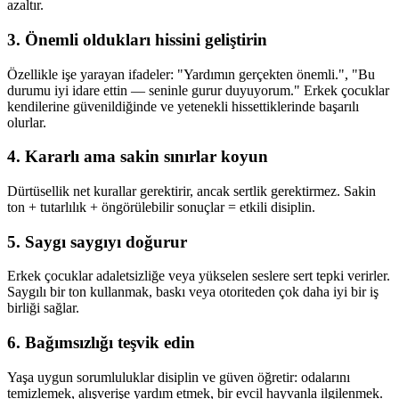
azaltır.
3. Önemli oldukları hissini geliştirin
Özellikle işe yarayan ifadeler: "Yardımın gerçekten önemli.", "Bu
durumu iyi idare ettin — seninle gurur duyuyorum." Erkek çocuklar
kendilerine güvenildiğinde ve yetenekli hissettiklerinde başarılı
olurlar.
4. Kararlı ama sakin sınırlar koyun
Dürtüsellik net kurallar gerektirir, ancak sertlik gerektirmez. Sakin
ton + tutarlılık + öngörülebilir sonuçlar = etkili disiplin.
5. Saygı saygıyı doğurur
Erkek çocuklar adaletsizliğe veya yükselen seslere sert tepki verirler.
Saygılı bir ton kullanmak, baskı veya otoriteden çok daha iyi bir iş
birliği sağlar.
6. Bağımsızlığı teşvik edin
Yaşa uygun sorumluluklar disiplin ve güven öğretir: odalarını
temizlemek, alışverişe yardım etmek, bir evcil hayvanla ilgilenmek.