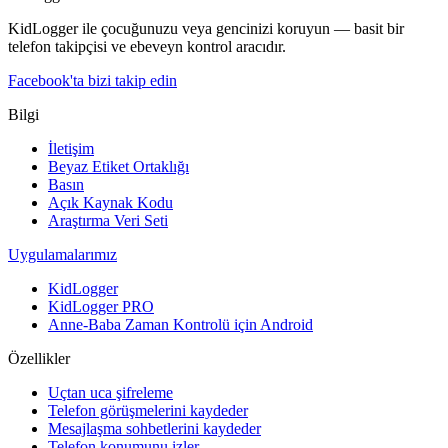
KidLogger ile çocuğunuzu veya gencinizi koruyun — basit bir
telefon takipçisi ve ebeveyn kontrol aracıdır.
Facebook'ta bizi takip edin
Bilgi
İletişim
Beyaz Etiket Ortaklığı
Basın
Açık Kaynak Kodu
Araştırma Veri Seti
Uygulamalarımız
KidLogger
KidLogger PRO
Anne-Baba Zaman Kontrolü için Android
Özellikler
Uçtan uca şifreleme
Telefon görüşmelerini kaydeder
Mesajlaşma sohbetlerini kaydeder
Telefon konumunu izler