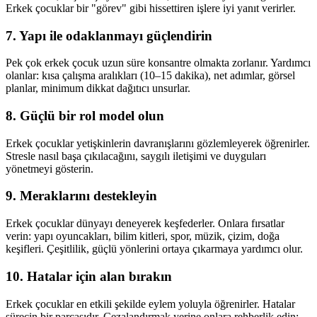
Erkek çocuklar bir "görev" gibi hissettiren işlere iyi yanıt verirler.
7. Yapı ile odaklanmayı güçlendirin
Pek çok erkek çocuk uzun süre konsantre olmakta zorlanır. Yardımcı
olanlar: kısa çalışma aralıkları (10–15 dakika), net adımlar, görsel
planlar, minimum dikkat dağıtıcı unsurlar.
8. Güçlü bir rol model olun
Erkek çocuklar yetişkinlerin davranışlarını gözlemleyerek öğrenirler.
Stresle nasıl başa çıkılacağını, saygılı iletişimi ve duyguları
yönetmeyi gösterin.
9. Meraklarını destekleyin
Erkek çocuklar dünyayı deneyerek keşfederler. Onlara fırsatlar
verin: yapı oyuncakları, bilim kitleri, spor, müzik, çizim, doğa
keşifleri. Çeşitlilik, güçlü yönlerini ortaya çıkarmaya yardımcı olur.
10. Hatalar için alan bırakın
Erkek çocuklar en etkili şekilde eylem yoluyla öğrenirler. Hatalar
sürecin bir parçasıdır. Cezalandırmak yerine onlara rehberlik edin: