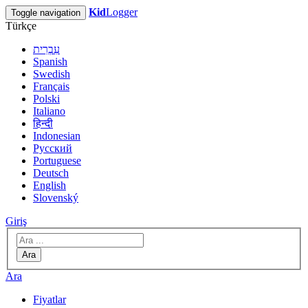
Kid
Logger
Toggle navigation
Türkçe
עִבְרִית
Spanish
Swedish
Français
Polski
Italiano
हिन्दी
Indonesian
Русский
Portuguese
Deutsch
English
Slovenský
Giriş
Ara
Ara
Fiyatlar