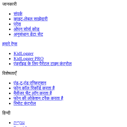
जानकारी
संपर्क
व्हाइट-लेबल साझेदारी
प्रेस
ओपन सोर्स कोड
अनुसंधान डेटा सेट
हमारे ऐप्स
KidLogger
KidLogger PRO
एंड्रॉइड के लिए पैरेंटल टाइम कंट्रोल
विशेषताएँ
एंड-टू-एंड एन्क्रिप्शन
फोन कॉल रिकॉर्ड करता है
मैसेंजर चैट लॉग करता है
फोन की लोकेशन ट्रैक करता है
रिमोट कंट्रोल
हिन्दी
עִבְרִית