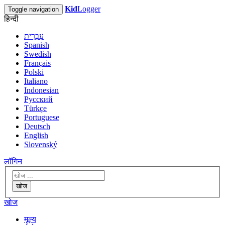
Kid
Logger
Toggle navigation
हिन्दी
עִבְרִית
Spanish
Swedish
Français
Polski
Italiano
Indonesian
Русский
Türkçe
Portuguese
Deutsch
English
Slovenský
लॉगिन
खोज
खोज
मूल्य