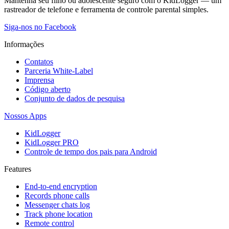
Mantenha seu filho ou adolescente seguro com o KidLogger — um
rastreador de telefone e ferramenta de controle parental simples.
Siga-nos no Facebook
Informações
Contatos
Parceria White-Label
Imprensa
Código aberto
Conjunto de dados de pesquisa
Nossos Apps
KidLogger
KidLogger PRO
Controle de tempo dos pais para Android
Features
End-to-end encryption
Records phone calls
Messenger chats log
Track phone location
Remote control