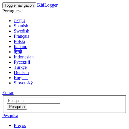
Kid
Logger
Toggle navigation
Portuguese
עִבְרִית
Spanish
Swedish
Français
Polski
Italiano
हिन्दी
Indonesian
Русский
Türkçe
Deutsch
English
Slovenský
Entrar
Pesquisa
Pesquisa
Preços