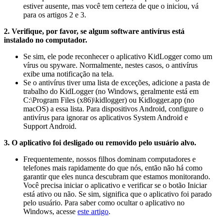
estiver ausente, mas você tem certeza de que o iniciou, vá
para os artigos 2 e 3.
2. Verifique, por favor, se algum software antivírus está
instalado no computador.
Se sim, ele pode reconhecer o aplicativo KidLogger como um
vírus ou spyware. Normalmente, nestes casos, o antivírus
exibe uma notificação na tela.
Se o antivírus tiver uma lista de exceções, adicione a pasta de
trabalho do KidLogger (no Windows, geralmente está em
C:\Program Files (x86)\kidlogger) ou Kidlogger.app (no
macOS) a essa lista. Para dispositivos Android, configure o
antivírus para ignorar os aplicativos System Android e
Support Android.
3. O aplicativo foi desligado ou removido pelo usuário alvo.
Frequentemente, nossos filhos dominam computadores e
telefones mais rapidamente do que nós, então não há como
garantir que eles nunca descubram que estamos monitorando.
Você precisa iniciar o aplicativo e verificar se o botão Iniciar
está ativo ou não. Se sim, significa que o aplicativo foi parado
pelo usuário. Para saber como ocultar o aplicativo no
Windows, acesse
este artigo
.