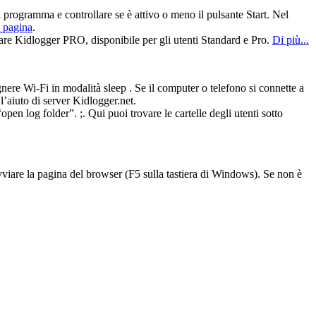
l programma e controllare se è attivo o meno il pulsante Start. Nel
a pagina
.
lare Kidlogger PRO, disponibile per gli utenti Standard e Pro.
Di più...
gnere Wi-Fi in modalità sleep . Se il computer o telefono si connette a
l’aiuto di server Kidlogger.net.
pen log folder”. ;. Qui puoi trovare le cartelle degli utenti sotto
avviare la pagina del browser (F5 sulla tastiera di Windows). Se non è