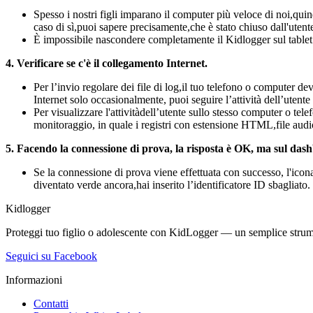
Spesso i nostri figli imparano il computer più veloce di noi,qui
caso di sì,puoi sapere precisamente,che è stato chiuso dall'ute
È impossibile nascondere completamente il Kidlogger sul tablet 
4. Verificare se c'è il collegamento Internet.
Per l’invio regolare dei file di log,il tuo telefono o computer d
Internet solo occasionalmente, puoi seguire l’attività dell’utent
Per visualizzare l'attivitàdell’utente sullo stesso computer o tel
monitoraggio, in quale i registri con estensione HTML,file audi
5. Facendo la connessione di prova, la risposta è OK, ma sul dash
Se la connessione di prova viene effettuata con successo, l'icon
diventato verde ancora,hai inserito l’identificatore ID sbagliato
Kidlogger
Proteggi tuo figlio o adolescente con KidLogger — un semplice strumen
Seguici su Facebook
Informazioni
Contatti