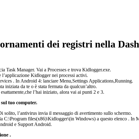
iornamenti dei registri nella Da
ancia Task Manager. Vai a Processes e trova Kidlogger.exe.
l’applicazione Kidlogger nei processi activi.
rvices . In Android 4: lanciare Menu,Settings Applications,Running.
 iniziata da te o è stata fermata da qualcun’altro.
attamente,che l’hai iniziato, alora vai ai punti 2 e 3.
a sul tuo computer.
solito, l’antivirus invia il messaggio di avertimento sullo schermo.
ella С:\Program files(x86)\Kidlogger\(in Windows) a questo elenco . In
 Android e Support Android.
ione .