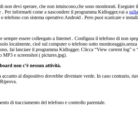
ndi non devi sperare, che non intuiscono,che sono monitorati. Eseguire i
nte . Per informarti come a nascondere il programma Kidlogger,vai a
sull
o telefono con sistema operativo Android . Pero puoi scaricare e instal
eve sempre essere colleegato a Internet . Configura il telefono di non spe
e solo localmente, cioè sul computer o telefono sotto monitoraggio,senza 
efono, fai lanciare il programma Kidlogger. Clicca “View current log” o “o
o MP3 e screenshot ( pictures.jpg).
board non c’è nessun attività.
a accanto al dispositivo dovrebbe diventare verde. In caso contrario, ri
. Riprova.
to di tracciamento del telefono e controllo parentale.