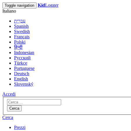
Kid
Logger
Toggle navigation
Italiano
עִבְרִית
Spanish
Swedish
Français
Polski
हिन्दी
Indonesian
Русский
Türkçe
Portuguese
Deutsch
English
Slovenský
Accedi
Cerca
Cerca
Prezzi