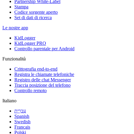
Partnership White-Label
Stampa
Codice sorgente aperto
Set di dati di ricerca
Le nostre app
KidLogger
KidLogger PRO
Controllo parentale per Android
Funzionalità
Crittografia end-to-end
Registra le chiamate telefoniche
Registro delle chat Messenger
Traccia posizione del telefono
Controllo remoto
Italiano
עִבְרִית
Spanish
Swedish
Français
Polski