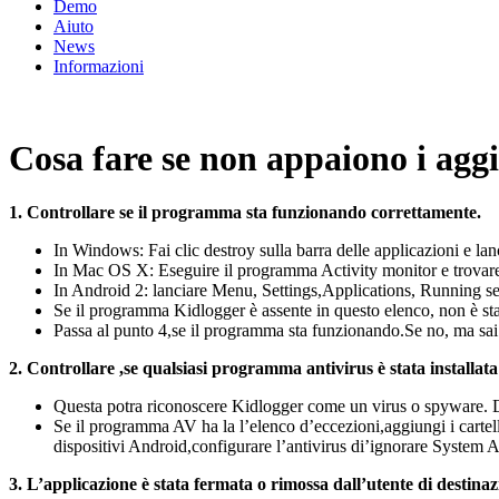
Demo
Aiuto
News
Informazioni
Cosa fare se non appaiono i agg
1. Controllare se il programma sta funzionando correttamente.
In Windows: Fai clic destroy sulla barra delle applicazioni e l
In Mac OS X: Eseguire il programma Activity monitor e trovare 
In Android 2: lanciare Menu, Settings,Applications, Running se
Se il programma Kidlogger è assente in questo elenco, non è stata
Passa al punto 4,se il programma sta funzionando.Se no, ma sai es
2. Controllare ,se qualsiasi programma antivirus è stata installat
Questa potra riconoscere Kidlogger come un virus o spyware. Di 
Se il programma AV ha la l’elenco d’eccezioni,aggiungi i cart
dispositivi Android,configurare l’antivirus di’ignorare System
3. L’applicazione è stata fermata o rimossa dall’utente di destinaz